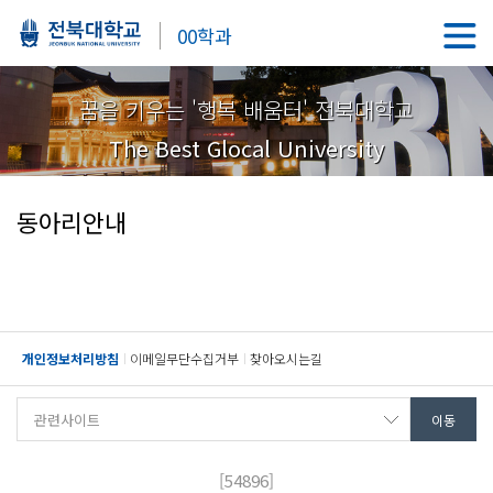
00학과
꿈을 키우는 '행복 배움터' 전북대학교
The Best Glocal University
동아리안내
개인정보처리방침
이메일무단수집거부
찾아오시는길
[54896]