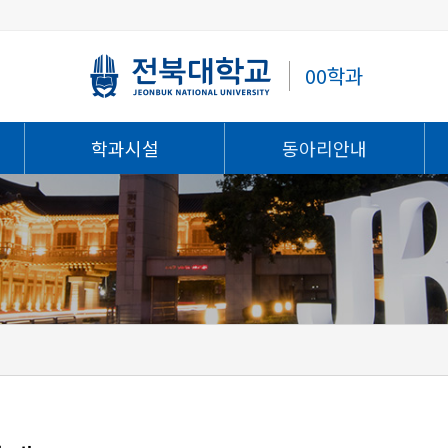
00학과
학과시설
동아리안내