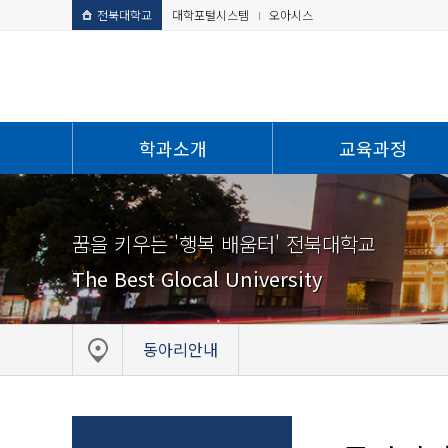
전북대학교
대학포털시스템
오아시스
학과소개
교육과정
꿈을 키우는 '행복 배움터' 전북대학교
The Best Glocal University
동아리안내