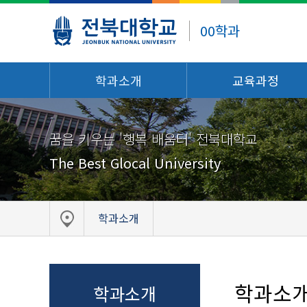
00학과
학과소개
교육과정
꿈을 키우는 '행복 배움터' 전북대학교
The Best Glocal University
학과소개
학과소
학과소개