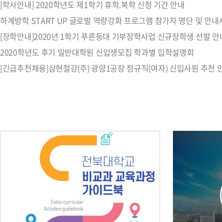
[학사안내] 2020학년도 제1학기 휴학.복학 신청 기간 안내
하계방학 START UP 글로벌 역량강화 프로그램 참가자 명단 및 안내
[장학안내]2020년 1학기 푸른등대 기부장학사업 신규장학생 선발 안
2020학년도 후기 일반대학원 신입생모집 학과별 입학설명회
[긴급추천채용]삼현철강(주) 광양1공장 정규직(여자) 신입사원 추천 