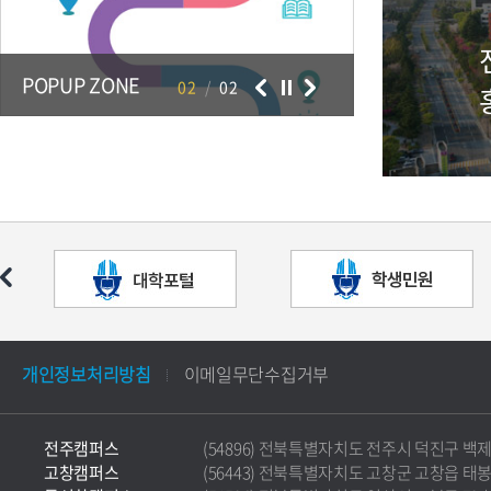
POPUP ZONE
02
/
02
개인정보처리방침
이메일무단수집거부
전주캠퍼스
(54896) 전북특별자치도 전주시 덕진구 백제대로 5
고창캠퍼스
(56443) 전북특별자치도 고창군 고창읍 태봉로 36