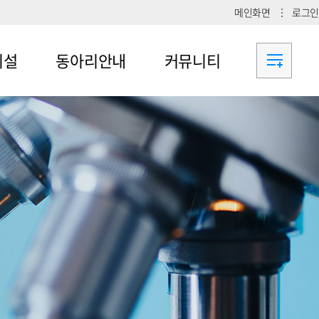
메인화면
로그인
시설
동아리안내
커뮤니티
메뉴4-1
공지사항
메뉴4-2
메뉴4-3