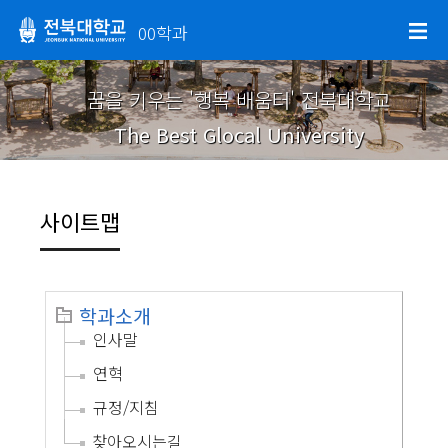
00학과
꿈을 키우는 '행복 배움터' 전북대학교
The Best Glocal University
사이트맵
학과소개
인사말
연혁
규정/지침
찾아오시는길