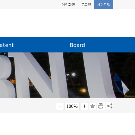
메인화면
로그인
사이트맵
atent
Board
100%