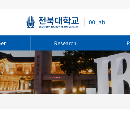
00Lab
er
Research
P