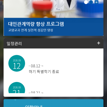
일정관리
2026.08
12
-
08.12 ~
하기 특별학기 종료
2026.08
21
-
08.21 ~
2025학년도 후기 학위수여식