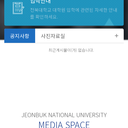
입학안내
전북대학교 대학원
입학에 관련된 자세한 안내
2026.08
27
-
08.27 ~
를 확인하세요.
제2학기 일반대학원 외국어시험
2026.08
31
-
08.31 ~
최근게시물이(가) 없습니다.
제1학기 종료, 하기휴가 종료
JEONBUK NATIONAL UNIVERSITY
MEDIA SPACE