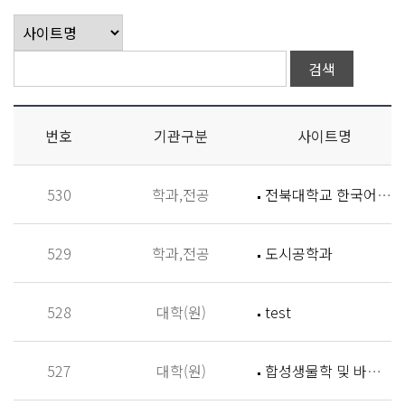
번호
기관구분
사이트명
530
학과,전공
전북대학교 한국어학과
529
학과,전공
도시공학과
528
대학(원)
test
527
대학(원)
합성생물학 및 바이오신소재개발 연구실 (Synthetic Biology and Biomaterials Lab,SBBL)