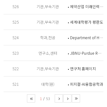
526
기관,부속기관
제약산업 미래인력 양성센터 홈페이지
525
기관,부속기관
세계대학평가 평판도
524
학과,전공
Department of History
523
연구소,센터
JBNU-Purdue Research Institute (JPRI)
522
기관,부속기관
연구처 홈페이지
521
대학(원)
피지컬-AI융합공학과
1
53